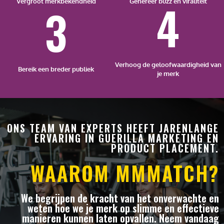
4
Vergroot merkbekendheid
Genereer buzz en viraliteit
3
Verhoog de geloofwaardigheid van
Bereik een breder publiek
je merk
ONS TEAM VAN EXPERTS HEEFT JARENLANGE
ERVARING IN GUERILLA MARKETING EN
PRODUCT PLACEMENT.
WAAROM MMMATCH?
We begrijpen de kracht van het onverwachte en
weten hoe we je merk op slimme en effectieve
manieren kunnen laten opvallen. Neem vandaag